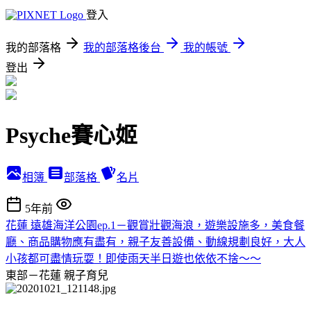
登入
我的部落格
我的部落格後台
我的帳號
登出
Psyche賽心姬
相簿
部落格
名片
5年前
花蓮 遠雄海洋公園ep.1－觀賞壯觀海浪，遊樂設施多，美食餐
廳、商品購物應有盡有，親子友善設備、動線規劃良好，大人
小孩都可盡情玩耍！即使雨天半日遊也依依不捨～～
東部－花蓮
親子育兒